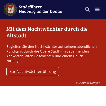
Mit dem Nachtwächter durch die
Unterwegs mit Donaufischer Lenz
Altstadt
Begleiten Sie den wortgewandten Fischerknecht Lenz
rund um die Donaubrücke – mit spannenden Einblicken,
Begleiten Sie den Nachtwächter auf seinem abendlichen
kuriosen Anekdoten und einer kleinen Stärkung zum
Rundgang durch die Obere Stadt – mit spannenden
Start.
Anekdoten, alten Geschichten und einem Hauch
Nostalgie.
Zur Donauführung mit Lenz
Zur Nachtwächterführung
© Dietmar Denger
© Dietmar Denger